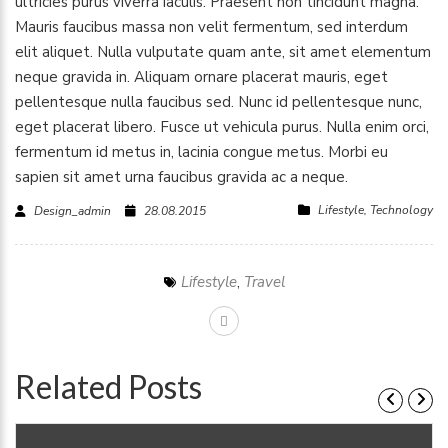
ultricies purus viverra iaculis. Praesent non tincidunt magna.
Mauris faucibus massa non velit fermentum, sed interdum
elit aliquet. Nulla vulputate quam ante, sit amet elementum
neque gravida in. Aliquam ornare placerat mauris, eget
pellentesque nulla faucibus sed. Nunc id pellentesque nunc,
eget placerat libero. Fusce ut vehicula purus. Nulla enim orci,
fermentum id metus in, lacinia congue metus. Morbi eu
sapien sit amet urna faucibus gravida ac a neque.
Lifestyle
,
Technology
Design_admin
28.08.2015
Lifestyle
,
Travel
Related Posts