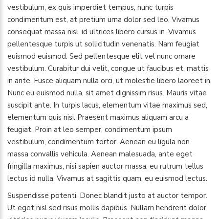
vestibulum, ex quis imperdiet tempus, nunc turpis
condimentum est, at pretium urna dolor sed leo. Vivamus
consequat massa nisl, id ultrices libero cursus in. Vivamus
pellentesque turpis ut sollicitudin venenatis. Nam feugiat
euismod euismod. Sed pellentesque elit vel nunc ornare
vestibulum. Curabitur dui velit, congue ut faucibus et, mattis
in ante. Fusce aliquam nulla orci, ut molestie libero laoreet in.
Nunc eu euismod nulla, sit amet dignissim risus. Mauris vitae
suscipit ante. In turpis lacus, elementum vitae maximus sed,
elementum quis nisi. Praesent maximus aliquam arcu a
feugiat. Proin at leo semper, condimentum ipsum
vestibulum, condimentum tortor. Aenean eu ligula non
massa convallis vehicula. Aenean malesuada, ante eget
fringilla maximus, nisi sapien auctor massa, eu rutrum tellus
lectus id nulla. Vivamus at sagittis quam, eu euismod lectus.
Suspendisse potenti. Donec blandit justo at auctor tempor.
Ut eget nisl sed risus mollis dapibus. Nullam hendrerit dolor