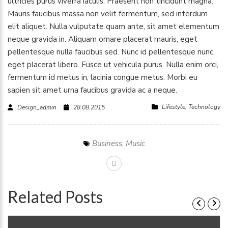
ultricies purus viverra iaculis. Praesent non tincidunt magna.
Mauris faucibus massa non velit fermentum, sed interdum
elit aliquet. Nulla vulputate quam ante, sit amet elementum
neque gravida in. Aliquam ornare placerat mauris, eget
pellentesque nulla faucibus sed. Nunc id pellentesque nunc,
eget placerat libero. Fusce ut vehicula purus. Nulla enim orci,
fermentum id metus in, lacinia congue metus. Morbi eu
sapien sit amet urna faucibus gravida ac a neque.
Lifestyle
,
Technology
Design_admin
28.08.2015
Business
,
Music
Related Posts