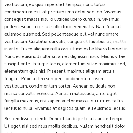
vestibulum, ex quis imperdiet tempus, nunc turpis
condimentum est, at pretium urna dolor sed leo. Vivamus
consequat massa nisl, id ultrices libero cursus in. Vivamus
pellentesque turpis ut sollicitudin venenatis. Nam feugiat
euismod euismod. Sed pellentesque elit vel nunc ornare
vestibulum. Curabitur dui velit, congue ut faucibus et, mattis
in ante. Fusce aliquam nulla orci, ut molestie libero laoreet in.
Nunc eu euismod nulla, sit amet dignissim risus. Mauris vitae
suscipit ante. In turpis lacus, elementum vitae maximus sed,
elementum quis nisi. Praesent maximus aliquam arcu a
feugiat. Proin at leo semper, condimentum ipsum
vestibulum, condimentum tortor. Aenean eu ligula non
massa convallis vehicula. Aenean malesuada, ante eget
fringilla maximus, nisi sapien auctor massa, eu rutrum tellus
lectus id nulla. Vivamus at sagittis quam, eu euismod lectus.
Suspendisse potenti. Donec blandit justo at auctor tempor.
Ut eget nisl sed risus mollis dapibus. Nullam hendrerit dolor